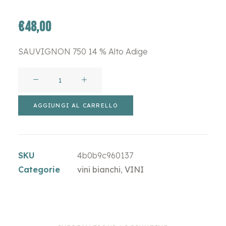
€
48,00
SAUVIGNON 750 14 % Alto Adige
SAN
MICHELE
APPIANO
AGGIUNGI AL CARRELLO
-
SANCT
VALENTIN
SKU
4b0b9c960137
quantità
Categorie
vini bianchi
,
VINI