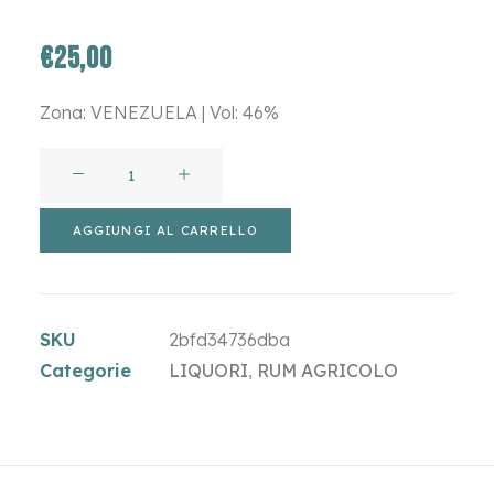
€
25,00
Zona: VENEZUELA | Vol: 46%
RUM
AGRICOLO
PAMPERO
AGGIUNGI AL CARRELLO
DISTILLERY
PAMPERO
DISTILLERY
SKU
2bfd34736dba
quantità
Categorie
LIQUORI
,
RUM AGRICOLO