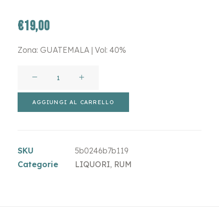
€
19,00
Zona: GUATEMALA | Vol: 40%
XO
ZACAPA
quantità
AGGIUNGI AL CARRELLO
SKU
5b0246b7b119
Categorie
LIQUORI
,
RUM