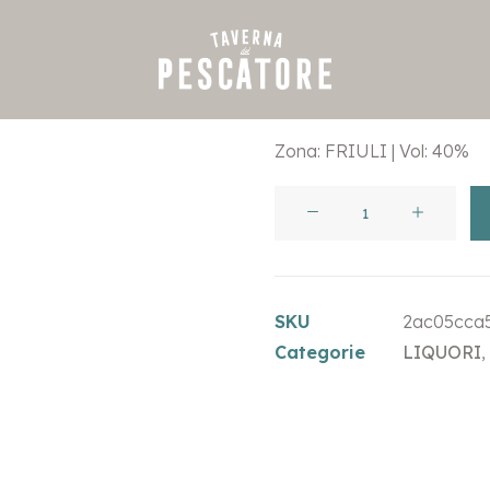
€
8,00
Zona: FRIULI | Vol: 40%
MOST
PICOLIT
BEPI
TOSOLINI
SKU
2ac05cca
quantità
Categorie
LIQUORI
,