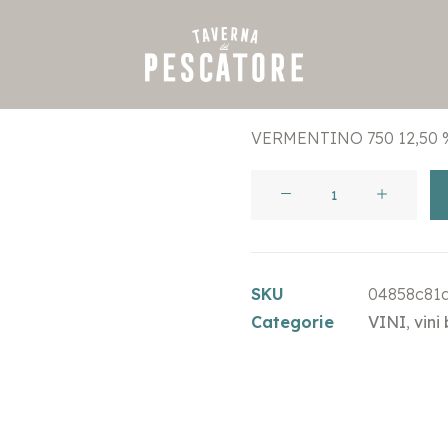
€
26,00
VERMENTINO 750 12,50 
LE
MORTELLE
-
VIVIA
SKU
04858c81
VERMENTINO
Categorie
VINI
,
vini
TOSCANO
quantità