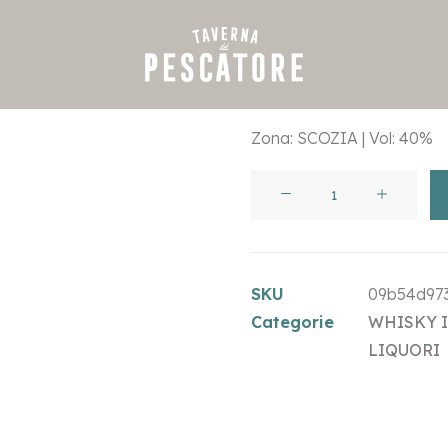
€
7,00
Zona: SCOZIA | Vol: 40%
10
ANNI
LAPHROAIG
quantità
SKU
09b54d97
Categorie
WHISKY I
LIQUORI