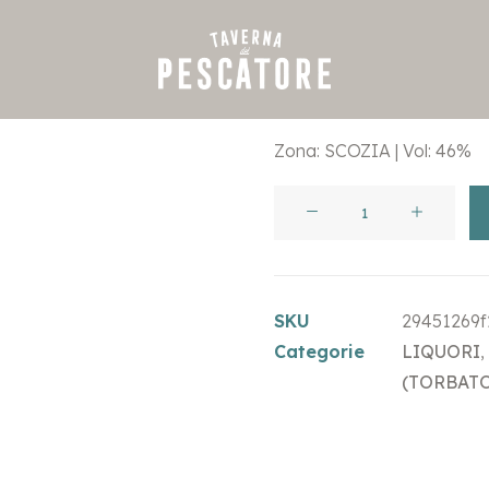
€
8,00
Zona: SCOZIA | Vol: 46%
10
ANNI
ARDBEG
quantità
SKU
29451269f
Categorie
LIQUORI
,
(TORBATO