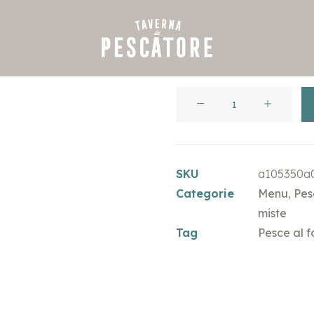
€
8,50
Rombo
prezzo
all'ettogrammo
quantità
SKU
a105350a
Categorie
Menu
,
Pes
miste
Tag
Pesce al f