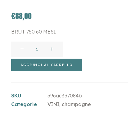
€
88,00
BRUT 750 60 MESI
CORBON
ANTHRACITE
-
AGGIUNGI AL CARRELLO
50%
CHARD.
25%
SKU
396ac337084b
PN
Categorie
VINI
,
champagne
25%
PM
quantità