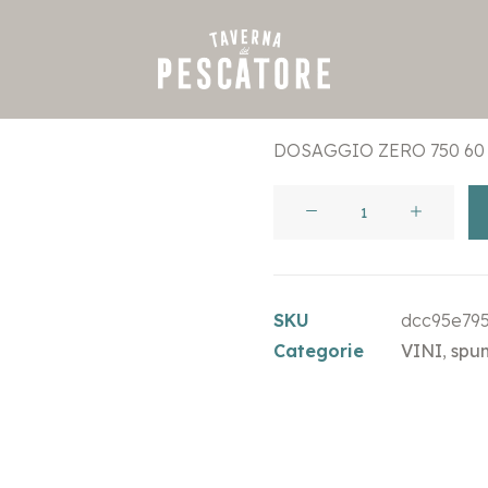
€
56,00
DOSAGGIO ZERO 750 60 
CASA
CATERINA
CUVEE
60
SKU
dcc95e79
-
Categorie
VINI
,
spum
100%
CHARDONNAY
quantità