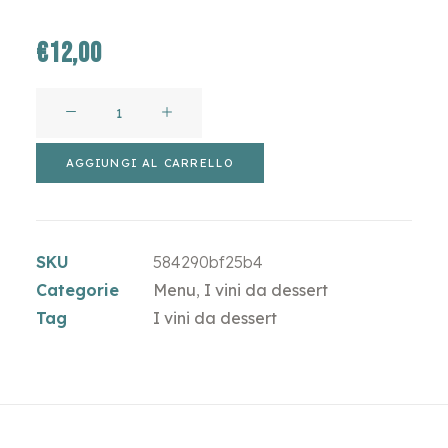
€
12,00
Calice
di
Sauternes
AGGIUNGI AL CARRELLO
Chateau
de
Rieussec
SKU
584290bf25b4
quantità
Categorie
Menu
,
I vini da dessert
Tag
I vini da dessert