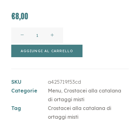
€
8,00
Astici
prezzo
all'ettogrammo
AGGIUNGI AL CARRELLO
quantità
SKU
a425719f53cd
Categorie
Menu
,
Crostacei alla catalana
di ortaggi misti
Tag
Crostacei alla catalana di
ortaggi misti